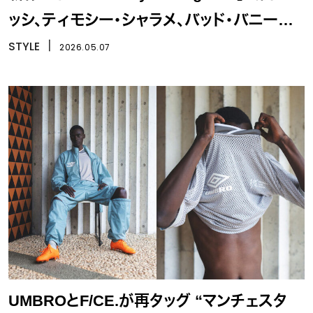
ッシ、ティモシー・シャラメ、バッド・バニーら
が集結
STYLE
丨
2026.05.07
UMBROとF/CE.が再タッグ “マンチェスタ