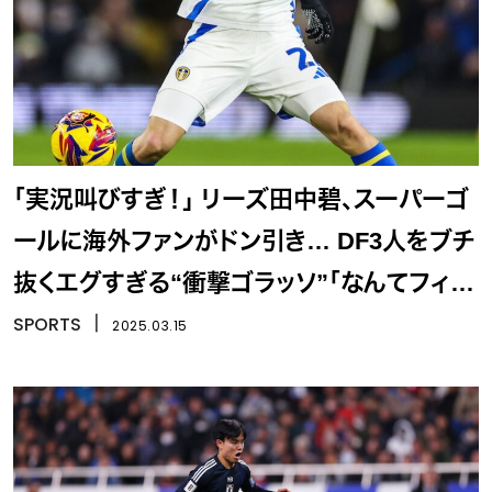
「実況叫びすぎ！」 リーズ田中碧、スーパーゴ
ールに海外ファンがドン引き… DF3人をブチ
抜くエグすぎる“衝撃ゴラッソ”「なんてフィニ
ッシュだ！」
SPORTS
丨
2025.03.15