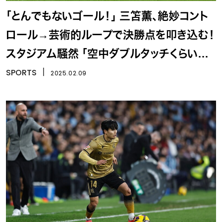
「とんでもないゴール！」 三笘薫、絶妙コント
ロール→芸術的ループで決勝点を叩き込む！
スタジアム騒然 「空中ダブルタッチくらいの
衝撃」
SPORTS
丨
2025.02.09