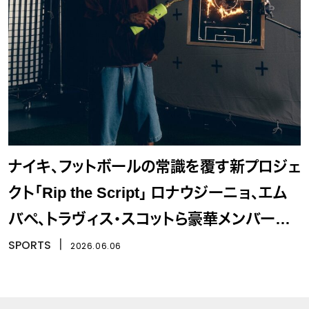
ナイキ、フットボールの常識を覆す新プロジェ
クト「Rip the Script」 ロナウジーニョ、エム
バペ、トラヴィス・スコットら豪華メンバーが
登場
SPORTS
丨
2026.06.06