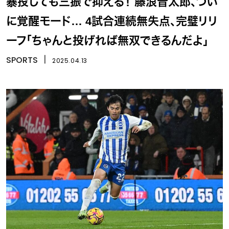
暴投しても三振で抑える！ 藤浪晋太郎、つい
に覚醒モード… 4試合連続無失点、完璧リリ
ーフ「ちゃんと投げれば無双できるんだよ」
SPORTS
丨
2025.04.13