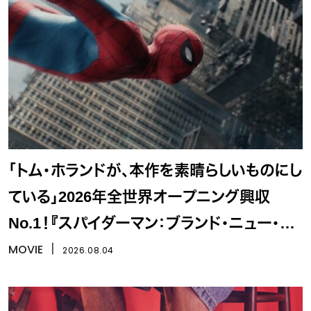
「トム・ホランドが、本作を素晴らしいものにし
ている」2026年全世界オープニング興収
No.1！『スパイダーマン：ブランド・ニュー・デ
イ』
MOVIE
丨
2026.08.04