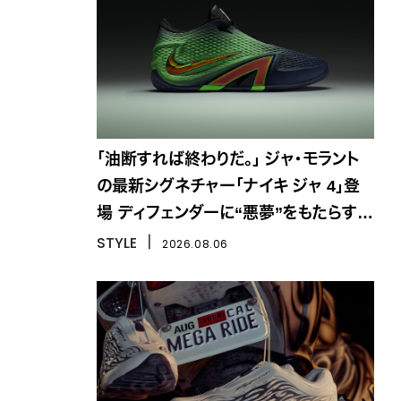
「油断すれば終わりだ。」 ジャ・モラント
の最新シグネチャー「ナイキ ジャ 4」登
場 ディフェンダーに“悪夢”をもたらす一
足
STYLE
丨
2026.08.06