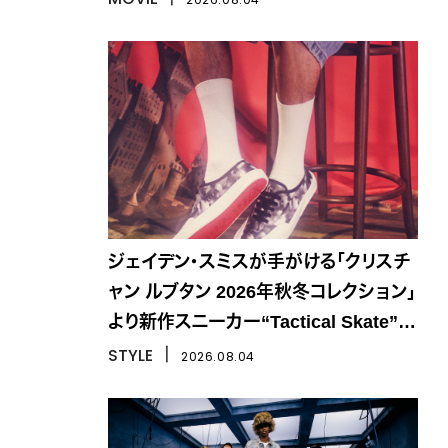
ジェイデン・スミスが手がける「クリスチ
ャン ルブタン 2026年秋冬コレクション」
より新作スニーカー“Tactical Skate”が
登場
STYLE
丨
2026.08.04