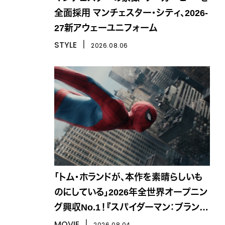
全面採用 マンチェスター・シティ、2026-
27新アウェーユニフォーム
STYLE
丨
2026.08.06
「トム・ホランドが、本作を素晴らしいも
のにしている」2026年全世界オープニン
グ興収No.1！『スパイダーマン：ブラン
ド・ニュー・デイ』
MOVIE
丨
2026.08.04