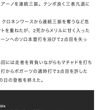
レアーノを連続三振。テンポ良く三者凡退に
.、クロネンワースから連続三振を奪うなど危
トを重ねたが、2死からメリルに甘く入った
リーンへのソロ本塁打を浴びて2点目を失っ
5回には走者を背負いながらもマチャドを打ち
安打からボガーツの適時打で3点目を許した
の日の登板を終えた。