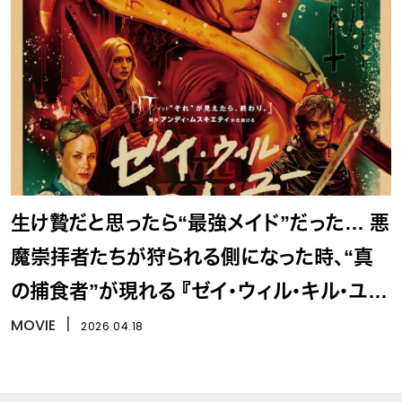
生け贄だと思ったら“最強メイド”だった… 悪
魔崇拝者たちが狩られる側になった時、“真
の捕食者”が現れる 『ゼイ・ウィル・キル・ユ
ー』
MOVIE
丨
2026.04.18