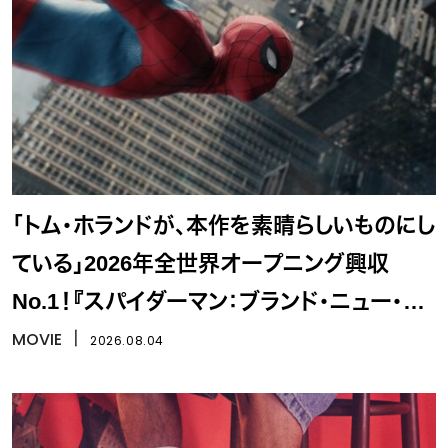
「トム・ホランドが、本作を素晴らしいものにし
ている」2026年全世界オープニング興収
No.1！『スパイダーマン：ブランド・ニュー・デ
イ』
MOVIE
丨
2026.08.04