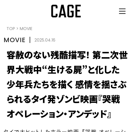
TOP
>
MOVIE
MOVIE
丨
2025.04.16
容赦のない残酷描写！ 第二次世
界大戦中“生ける屍”と化した
少年兵たちを描く 感情を揺さぶ
られるタイ発ゾンビ映画『哭戦
オペレーション・アンデッド』