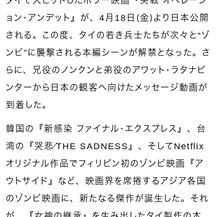
タイで大ヒットしたホラー映画『哭戦 オペレーシ
ョン・アンデット』が、4月18日（金）より日本公開
される。この度、タイの若き兵士たちが次々と“ゾ
ンビ”に襲撃される本編シーンが解禁となった。さ
らに、兄役のノンクンと弟役のアワット・ラタナピ
ンターから日本の観客へ向けたメッセージ動画が
到着した。
韓国の『新感染 ファイナル・エクスプレス』、台
湾の『哭悲／THE SADNESS』、そしてNetflix
オリジナル作品でフィリピン初のゾンビ映画『ア
ウトサイド』など、映画界を席捲するアジア各国
のゾンビ映画に、新たなる傑作が誕生した。それ
が、『女神の継承』を生み出したタイ製作の本