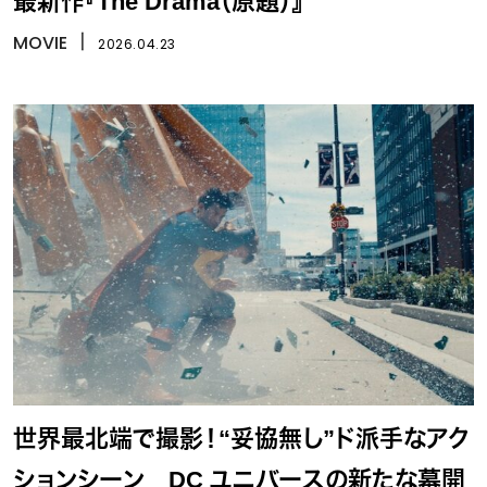
最新作『The Drama（原題）』
MOVIE
丨
2026.04.23
世界最北端で撮影！“妥協無し”ド派手なアク
ションシーン DC ユニバースの新たな幕開