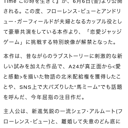
Time この時を生きて』が、6月6日（金）より公開
される。この度、フローレンス・ピューとアンドリ
ュー・ガーフィールドが夫婦となるカップル役とし
て豪華共演をしている本作より、「恋愛ジャッジ
ゲーム」に挑戦する特別映像が解禁となった。
本作は、昔ながらのラブストーリーに刺激的な新
しい試みを加えた作品で、A24が真正面から＜愛
と感動＞を描いた物語の北米配給権を獲得したこ
とや、SNS上で大バズりした“馬ミーム”でも話題
を呼んだ、今年屈指の注目作だ。
主人公は、新進気鋭の一流シェフ・アルムート（フ
ローレンス・ピュー）と、離婚して失意のどん底に