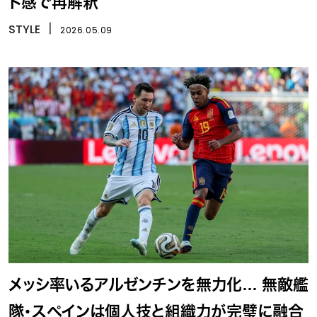
ト感で再解釈
STYLE
丨
2026.05.09
メッシ率いるアルゼンチンを無力化… 無敵艦
隊・スペインは個人技と組織力が完璧に融合