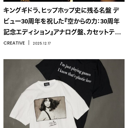
キングギドラ、ヒップホップ史に残る名盤 デ
ビュー30周年を祝した『空からの力：30周年
記念エディション』アナログ盤、カセットテー
プ、デジタルでリリース
CREATIVE
丨
2025.12.17