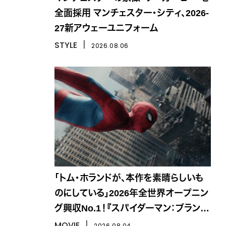
全面採用 マンチェスター・シティ、2026-
27新アウェーユニフォーム
STYLE
丨
2026.08.06
「トム・ホランドが、本作を素晴らしいも
のにしている」2026年全世界オープニン
グ興収No.1！『スパイダーマン：ブラン
ド・ニュー・デイ』
MOVIE
丨
2026.08.04