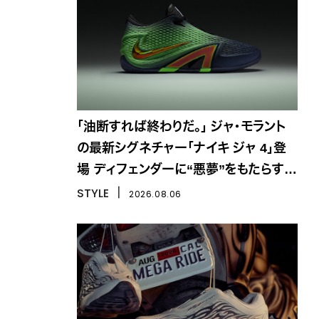
「油断すれば終わりだ。」 ジャ・モラント
の最新シグネチャー「ナイキ ジャ 4」登
場 ディフェンダーに“悪夢”をもたらす一
足
STYLE
丨
2026.08.06