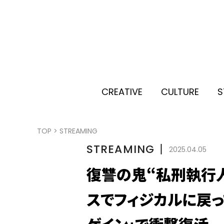
CREATIVE
CULTURE
S
TOP
>
STREAMING
STREAMING
丨
2025.04.05
復讐の鬼“私刑執行
スでフィジカルに戻って
ゲイン」で衝撃復活