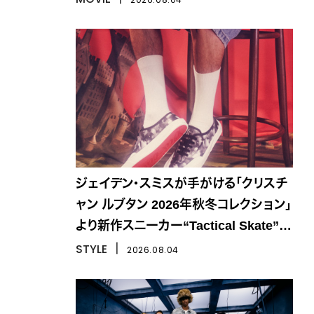
ジェイデン・スミスが手がける「クリスチ
ャン ルブタン 2026年秋冬コレクション」
より新作スニーカー“Tactical Skate”が
登場
STYLE
丨
2026.08.04