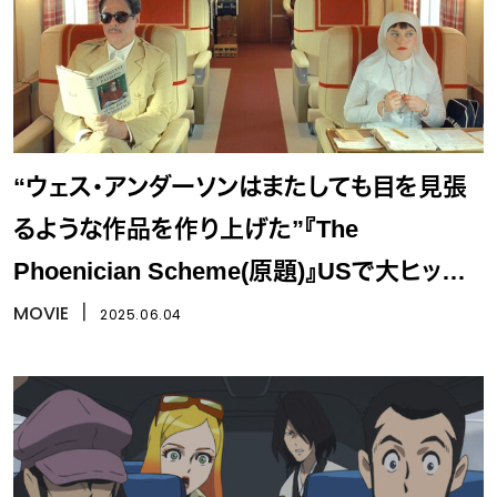
“ウェス・アンダーソンはまたしても目を見張
るような作品を作り上げた”『The
Phoenician Scheme(原題)』USで大ヒット
スタート！
MOVIE
丨
2025.06.04