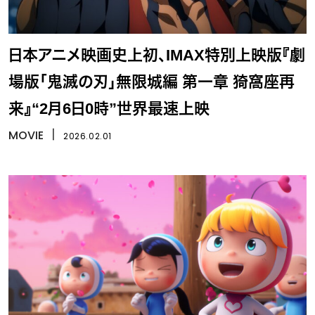
日本アニメ映画史上初、IMAX特別上映版『劇
場版「鬼滅の刃」無限城編 第一章 猗窩座再
来』“2月6日0時”世界最速上映
MOVIE
丨
2026.02.01