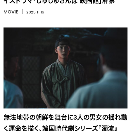
イスドラマ「じゅじゅさんぽ 映画館」解禁
MOVIE
丨
2025.11.16
無法地帯の朝鮮を舞台に3人の男女の揺れ動
く運命を描く、韓国時代劇シリーズ『濁流』