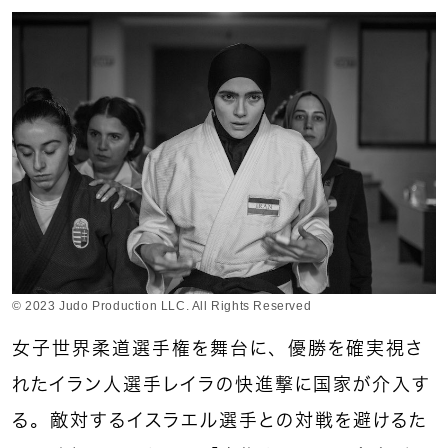
© 2023 Judo Production LLC. All Rights Reserved
女子世界柔道選手権を舞台に、優勝を確実視さ
れたイラン人選手レイラの快進撃に国家が介入す
る。敵対するイスラエル選手との対戦を避けるた