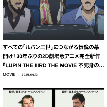
すべての「ルパン三世」につながる伝説の幕
開け！30年ぶりの2D劇場版アニメ完全新作
『LUPIN THE IIIRD THE MOVIE 不死身の血
族』
MOVIE
丨
2025.06.13