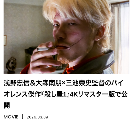
浅野忠信＆大森南朋×三池崇史監督のバイ
オレンス傑作『殺し屋1』4Kリマスター版で公
開
MOVIE
丨
2026.03.09