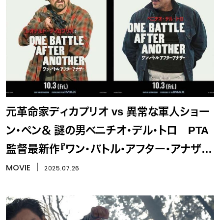
元革命家ディカプリオ vs 異常な軍⼈ショー
ン・ペン＆ 謎の男ベニチオ・デル・トロ PTA
監督最新作『ワン・バトル・アフター・アナザ
ー』
MOVIE
丨
2025.07.26