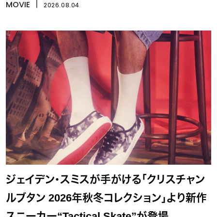
イ』
MOVIE
丨
2026.08.04
ジェイデン・スミスが手がける「クリスチャン
ルブタン 2026年秋冬コレクション」より新作
スニーカー“Tactical Skate”が登場