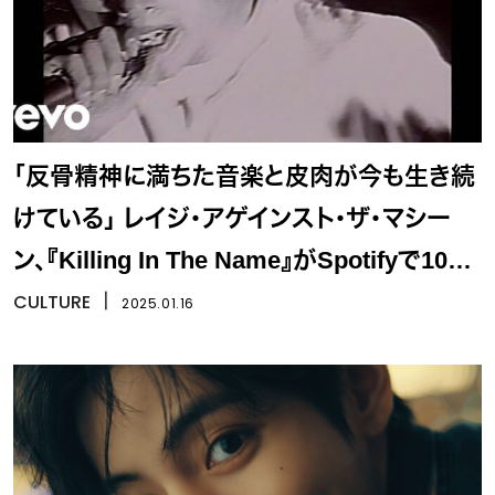
「反骨精神に満ちた音楽と皮肉が今も生き続
けている」 レイジ・アゲインスト・ザ・マシー
ン、『Killing In The Name』がSpotifyで10億
回再生達成
CULTURE
丨
2025.01.16