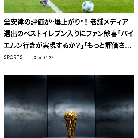
堂安律の評価が“爆上がり”！ 老舗メディア
選出のベストイレブン入りにファン歓喜「バイ
エルン行きが実現するか？」「もっと評価され
ていい選手」
SPORTS
丨
2025.04.27