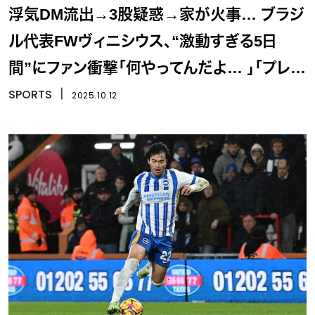
浮気DM流出→3股疑惑→家が火事… ブラジ
ル代表FWヴィニシウス、“激動すぎる5日
間”にファン衝撃「何やってんだよ… 」「プレー
に影響しそう」
SPORTS
丨
2025.10.12