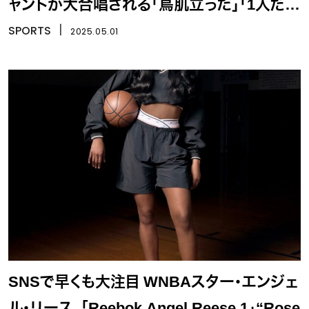
ャントが大合唱される「鳥肌立った」「1人だけ
歓声スゴい」
SPORTS
丨
2025.05.01
SNSで早くも大注目 WNBAスター・エンジェ
ル・リース、「Reebok Angel Reese 1」“Rose