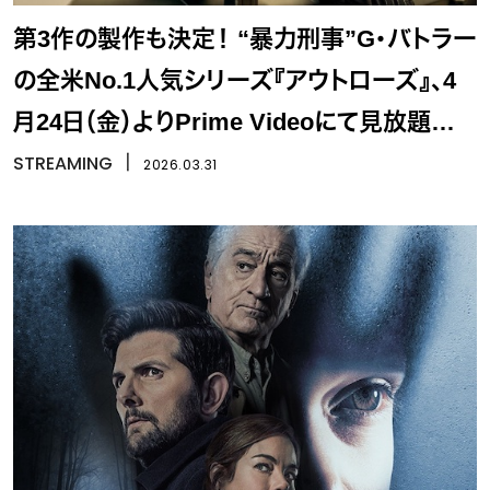
第3作の製作も決定！ “暴力刑事”G・バトラー
の全米No.1人気シリーズ『アウトローズ』、4
月24日（金）よりPrime Videoにて見放題独
占配信決定
STREAMING
丨
2026.03.31