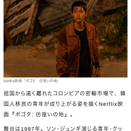
Netflix映画「ボゴタ 彷徨いの地」
祖国から遠く離れたコロンビアの密輸市場で、韓
国人移民の青年が成り上がる姿を描くNetflix映
画『ボゴタ: 彷徨いの地』。
舞台は1997年。ソン・ジュンギ演じる青年・クッ