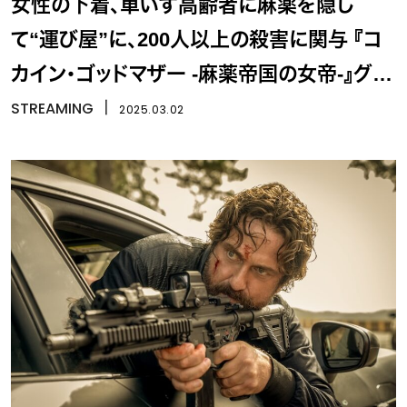
女性の下着、車いす高齢者に麻薬を隠し
て“運び屋”に、200人以上の殺害に関与 『コ
カイン・ゴッドマザー -麻薬帝国の女帝-』グリ
セルダの波乱に満ちた生涯を描く
STREAMING
丨
2025.03.02