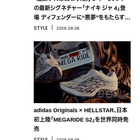
の最新シグネチャー「ナイキ ジャ 4」登
場 ディフェンダーに“悪夢”をもたらす一
足
STYLE
丨
2026.08.06
adidas Originals × HELLSTAR、日本
初上陸「MEGARIDE S2」を世界同時発
売
STYLE
丨
2026.08.06