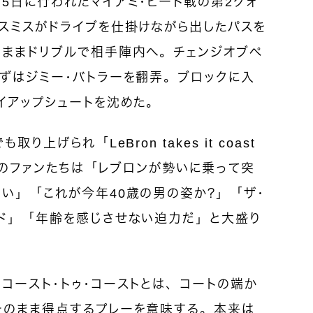
5日に行われたマイアミ・ヒート戦の第2クォ
・スミスがドライブを仕掛けながら出したパスを
のままドリブルで相手陣内へ。チェンジオブペ
ずはジミー・バトラーを翻弄。ブロックに入
イアップシュートを沈めた。
上げられ「LeBron takes it coast
海外のファンたちは「レブロンが勢いに乗って突
い」「これが今年40歳の男の姿か？」「ザ・
ンド」「年齢を感じさせない迫力だ」と大盛り
コースト・トゥ・コーストとは、コートの端か
そのまま得点するプレーを意味する。本来は