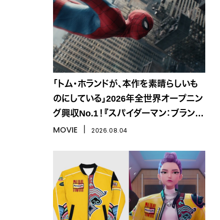
「トム・ホランドが、本作を素晴らしいも
のにしている」2026年全世界オープニン
グ興収No.1！『スパイダーマン：ブラン
ド・ニュー・デイ』
MOVIE
丨
2026.08.04