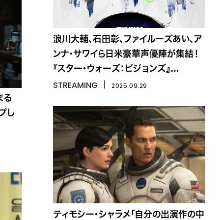
浪川大輔、石田彰、ファイルーズあい、ア
ンナ・サワイら日米豪華声優陣が集結！
『スター・ウォーズ：ビジョンズ』
Volume3
STREAMING
丨
2025.09.29
まる
プし
ティモシー・シャラメ「自分の出演作の中