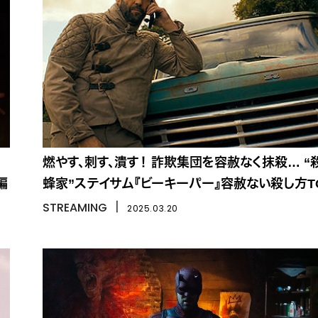
燃やす、刺す、潰す！ 詐欺集団を容赦なく抹殺… “
編
蜂家”ステイサム『ビーキーパー』容赦ない殺し方T
STREAMING
丨
2025.03.20