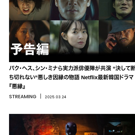
パク・ヘス、シン・ミナら実力派俳優陣が共演 “決して
ち切れない”悪しき因縁の物語 Netflix最新韓国ドラマ
『悪縁』
STREAMING
丨
2025.03.24