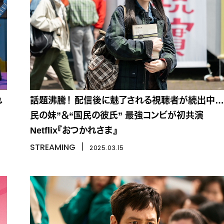
れ
話題沸騰！ 配信後に魅了される視聴者が続出中… “
民の妹”＆“国民の彼氏” 最強コンビが初共演
Netflix『おつかれさま』
STREAMING
丨
2025.03.15