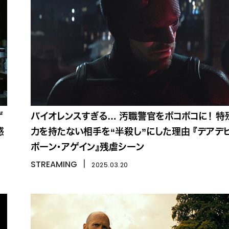
ゲ
バイオレンスすぎる… 汚職警官をボコボコに！ 特
感
力を持たない相手を“半殺し”にした理由 『デアデ
ボーン・アゲイン』残虐シーン
STREAMING
丨
2025.03.20