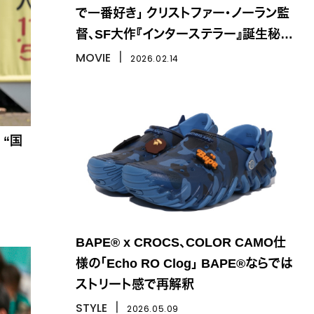
で一番好き」 クリストファー・ノーラン監
督、SF大作『インターステラー』誕生秘話
を語る
MOVIE
丨
2026.02.14
国
BAPE® x CROCS、COLOR CAMO仕
様の「Echo RO Clog」 BAPE®ならでは
ストリート感で再解釈
STYLE
丨
2026.05.09