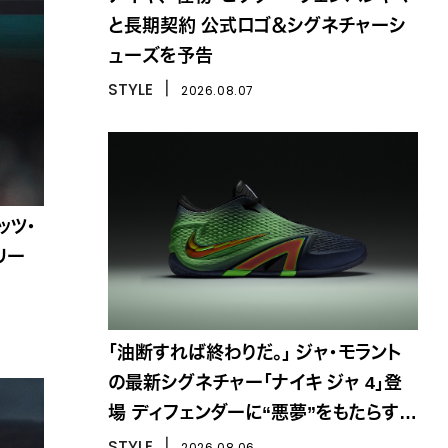
と長期契約 公式ロゴ＆シグネチャーシ
ューズを予告
STYLE
丨
2026.08.07
ッツ・
リー
「油断すれば終わりだ。」 ジャ・モラント
の最新シグネチャー「ナイキ ジャ 4」登
場 ディフェンダーに“悪夢”をもたらす一
足
STYLE
丨
2026.08.06