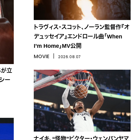
トラヴィス・スコット、ノーラン監督作『オ
デュッセイア』エンドロール曲「When
I’m Home」MV公開
MOVIE
丨
2026.08.07
ちが立
』シー
ナイキ、“怪物”ビクター・ウェンバンヤマ